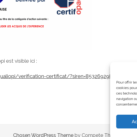
 est visible ici :
qualiopi/verification-certificat/?siren=853269298
Pour offrir 
cookies pour
ces technolo
navigation ou
consentement
Ac
Chosen WordPress Theme
by Compete Themes.