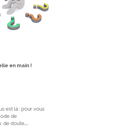
lle en main !
s est là : pour vous
iode de
, de doute…..