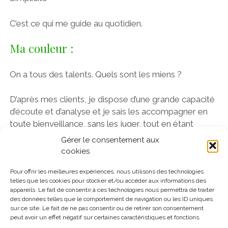
C’est ce qui me guide au quotidien.
Ma couleur :
On a tous des talents. Quels sont les miens ?
D’après mes clients, je dispose d’une grande capacité
d’écoute et d’analyse et je sais les accompagner en
toute bienveillance, sans les juger, tout en étant
capable, aussi, de les challenger pour leur permettre
Gérer le consentement aux
d’avancer.
cookies
Pour offrir les meilleures expériences, nous utilisons des technologies
Si vous voulez lire leurs témoignages, c’est ici :
telles que les cookies pour stocker et/ou accéder aux informations des
https://futurezvous.com/temoignages/
appareils. Le fait de consentir à ces technologies nous permettra de traiter
des données telles que le comportement de navigation ou les ID uniques
sur ce site. Le fait de ne pas consentir ou de retirer son consentement
Vous voulez qu’on discute de votre projet ? Appelez-
peut avoir un effet négatif sur certaines caractéristiques et fonctions.
moi au
0620121936
!